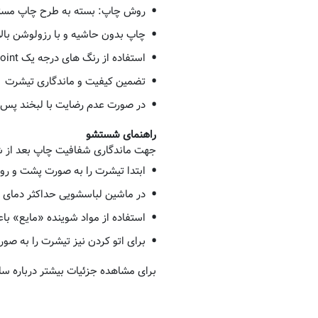
روش چاپ: بسته به طرح چاپ مستقیم(DTG) یا غیرمستقیم(DTF) 
چاپ بدون حاشیه و با رزولوشن بالا
استفاده از رنگ های درجه یک DuPoint آمریکایی و Kodak ژاپنی
تضمین کیفیت و ماندگاری تیشرت
در صورت عدم رضایت با لبخند پس 
راهنمای شستشو
جهت ماندگاری شفافیت چاپ بعد از 
ابتدا تیشرت را به صورت پشت و رو د
در ماشین لباسشویی حداکثر دمای آب 30 درجه و حداکثر 30 دقیقه شستشو
استفاده از مواد شوینده «مایع» ب
برای اتو کردن نیز تیشرت را به صور
برای مشاهده جزئیات بیشتر درباره سا