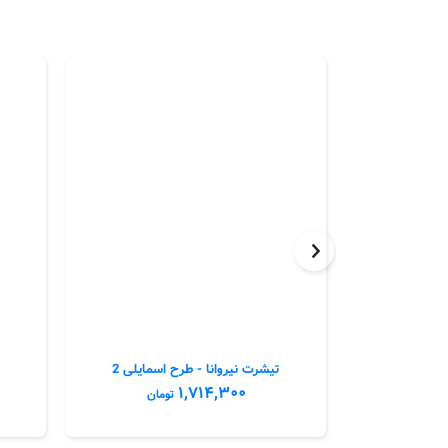
ت و نورمایند
تیشرت نیروانا - طرح اسمایلی 2
۱,۷۱۴,۳۰۰
مان
تومان