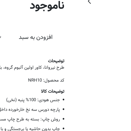
ناموجود
ر
افزودن به سبد
توضیحات
کد محصول: NRH10
توضیحات کالا
جنس هودی: 100% پنبه (نخی)
پارچه دورس سه نخ خارخورده داخل 
روش چاپ: بسته به طرح چاپ مستقیم(DTG) یا غیرمستقیم(DTF) 
چاپ بدون حاشیه یا برجستگی و با ر