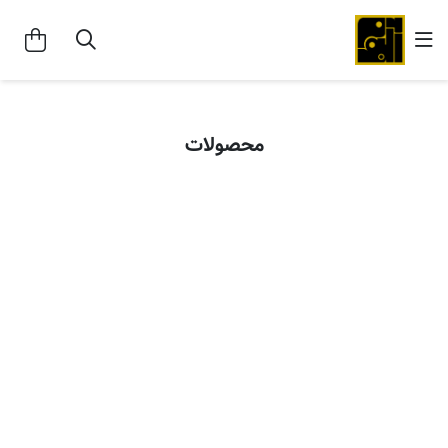
محصولات
تیشرت پینک فلوید - طرح انیمالز
تیشرت پینک فلوید - طرح رژه‌ی